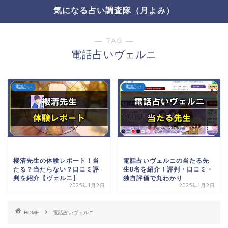
気になる占い調査隊（月よみ）
― TAG ―
電話占いヴェルニ
電話占い
電話占い
櫻清先生の体験レポート！当
電話占いヴェルニの当たる先
たる？当たらない？口コミ評
生8名を紹介！評判・口コミ・
判を紹介【ヴェルニ】
独自評価で丸わかり
2025年1月2日
2025年1月2日
HOME
電話占いヴェルニ