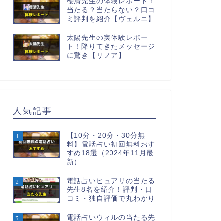
櫻清先生の体験レポート！
当たる？当たらない？口コ
ミ評判を紹介【ヴェルニ】
太陽先生の実体験レポー
ト！降りてきたメッセージ
に驚き【リノア】
人気記事
【10分・20分・30分無
1
料】電話占い初回無料おす
すめ18選（2024年11月最
新）
電話占いピュアリの当たる
2
先生8名を紹介！評判・口
コミ・独自評価で丸わかり
電話占いウィルの当たる先
3