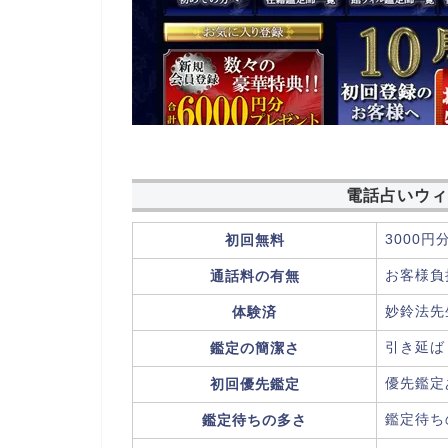
電話占いウィ
3000円分
初回無料
お客様負担
通話料の有無
妙鈴法先生
体験済
引き延ばし
鑑定の簡潔さ
優先鑑定あ
初回優先鑑定
鑑定待ちの
鑑定待ちの多さ